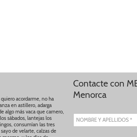
Contacte con M
Menorca
 quiero acordarme, no ha
nza en astillero, adarga
 de algo más vaca que carnero,
os sábados, lantejas los
NOMBRE Y APELLIDOS *
ingos, consumían las tres
 sayo de velarte, calzas de