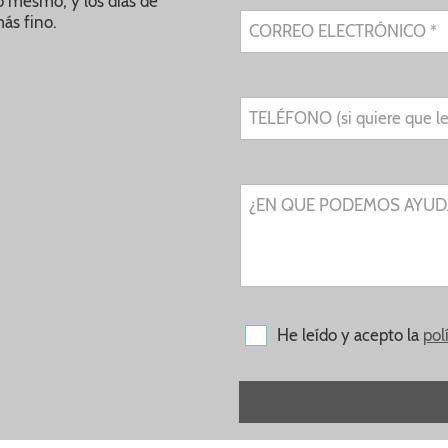
lo mesmo, y los días de
ás fino.
CORREO ELECTRÓNICO *
TELÉFONO (si quiere que l
¿EN QUE PODEMOS AYUDA
He leído y acepto la
pol