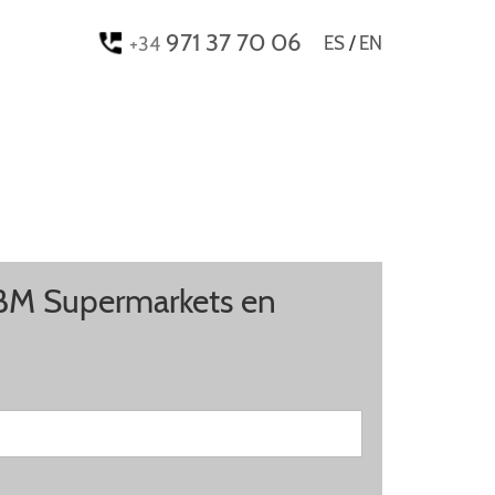
971 37 70 06
ES
/
EN
+34
BM Supermarkets en