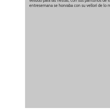
velludo para las fiestas, con sus pantuflos de 
entresemana se honraba con su vellorí de lo m